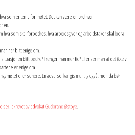
v hva som er tema for møtet. Det kan være en ordinær
onen.
 om hva som skal forbedres, hva arbeidsgiver og arbeidstaker skal bidra
an har blitt enige om.
tuasjonen blitt bedre? Trenger man mer tid? Eller ser man at det ikke vil
 partene er enige om.
lgingsmøtet eller senere. En advarsel kan gis muntlig også, men da bør
igelser, skrevet av advokat Gudbrand Østbye
.