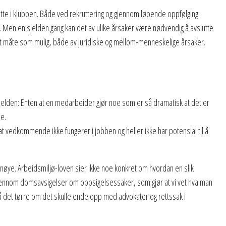
nsatte i klubben. Både ved rekruttering og gjennom løpende oppfølging
n. Men en sjelden gang kan det av ulike årsaker være nødvendig å avslutte
ekt måte som mulig, både av juridiske og mellom-menneskelige årsaker.
jelden: Enten at en medarbeider gjør noe som er så dramatisk at det er
se.
at vedkommende ikke fungerer i jobben og heller ikke har potensial til å
lge nøye. Arbeidsmiljø-loven sier ikke noe konkret om hvordan en slik
 gjennom domsavsigelser om oppsigelsessaker, som gjør at vi vet hva man
t på det tørre om det skulle ende opp med advokater og rettssak i