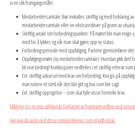
vi en slik framgangsmåte:
Medarbeidersamtale: Bør innkalles skriftlig og med forklaring a
medarbeidersamtale eller en ekstraordinær på grunn av situasj
Skriftlig avtale om forbedringspunkter: På møtet blir man enige
med for å lykkes og når man skal gjøre opp ny status.
Forbedringsperiode med oppfølging: Partene gjennomfører det m
Oppfølgingsmøte (ny medarbeidersamtale): Hvordan gikk det? Er si
bli noe bedring? Konklusjoner nedfelles i et skriftlig referat som
Evt. skriftlig advarsel med krav om forbedring: Kna gis på oppfø
man notere et sted når den ble gitt og hva som ble sagt.
Evt. skriftlig oppsigelse – som skal fylle visse formelle krav.
Klikk her for en mer utfyllende forklaring av framgangsmåten ved opps
Her kan du laste ned disse retningslinjene som et pdf-notat.