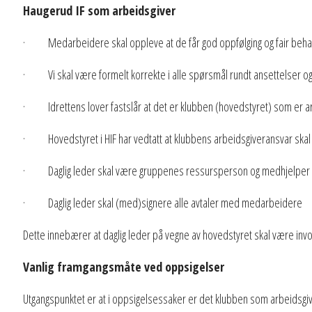
Haugerud IF som arbeidsgiver
· Medarbeidere skal oppleve at de får god oppfølging og fair behan
· Vi skal være formelt korrekte i alle spørsmål rundt ansettelser 
· Idrettens lover fastslår at det er klubben (hovedstyret) som er a
· Hovedstyret i HIF har vedtatt at klubbens arbeidsgiveransvar skal f
· Daglig leder skal være gruppenes ressursperson og medhjelper i
· Daglig leder skal (med)signere alle avtaler med medarbeidere
Dette innebærer at daglig leder på vegne av hovedstyret skal være involv
Vanlig framgangsmåte ved oppsigelser
Utgangspunktet er at i oppsigelsessaker er det klubben som arbeidsgiver 