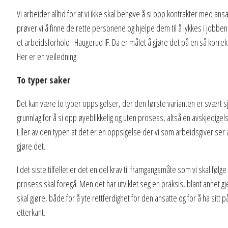
Vi arbeider alltid for at vi ikke skal behøve å si opp kontrakter med a
prøver vi å finne de rette personene og hjelpe dem til å lykkes i jobbe
et arbeidsforhold i Haugerud IF. Da er målet å gjøre det på en så korr
Her er en veiledning:
To typer saker
Det kan være to typer oppsigelser, der den første varianten er svært s
grunnlag for å si opp øyeblikkelig og uten prosess, altså en avskjedigel
Eller av den typen at det er en oppsigelse der vi som arbeidsgiver ser 
gjøre det.
I det siste tilfellet er det en del krav til framgangsmåte som vi skal fø
prosess skal foregå. Men det har utviklet seg en praksis, blant annet
skal gjøre, både for å yte rettferdighet for den ansatte og for å ha sit
etterkant.