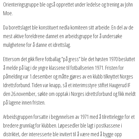
Orienteringsgruppe ble også opprettet under ledelse og trening av John
Moe.
Da borettslaget ble konstituert nedla komiteen sitt arbeide. En del av de
mest aktive foreldrene dannet en arbeidsgruppe for å undersøke
mulighetene for å danne et idrettslag.
Ettersom det gikk flere fotballag ”på gress” ble det høsten 1970 besluttet
å melde på lag i de yngre klassene til fotballserien 1971. Fristen for
påmelding var 1.desember og måtte gjøres av en klubb tilknyttet Norges
Idrettsforbund. Tiden var knapp, så et interimsstyre stiftet Haugerud IF
den 26.november, søkte om opptak i Norges idrettsforbund og fikk meldt
på lagene innen fristen.
Arbeidsgruppen forsatte i begynnelsen av 1971 med å tilrettelegge for et
bredere grunnlag for klubben. Løpesedler ble lagt i postkassene i
distriktet, der interesserte ble invitert til å være med å bygge opp