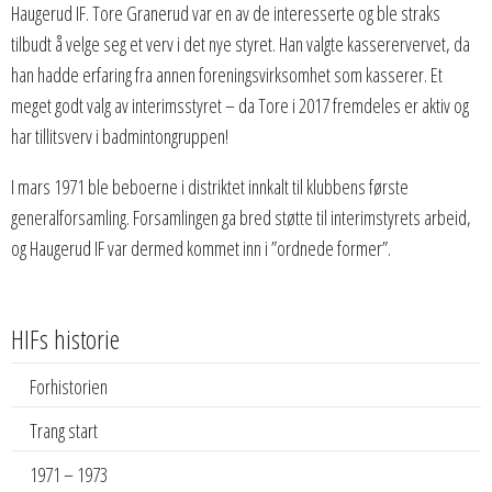
Haugerud IF. Tore Granerud var en av de interesserte og ble straks
tilbudt å velge seg et verv i det nye styret. Han valgte kasserervervet, da
han hadde erfaring fra annen foreningsvirksomhet som kasserer. Et
meget godt valg av interimsstyret – da Tore i 2017 fremdeles er aktiv og
har tillitsverv i badmintongruppen!
I mars 1971 ble beboerne i distriktet innkalt til klubbens første
generalforsamling. Forsamlingen ga bred støtte til interimstyrets arbeid,
og Haugerud IF var dermed kommet inn i ”ordnede former”.
HIFs historie
Forhistorien
Trang start
1971 – 1973