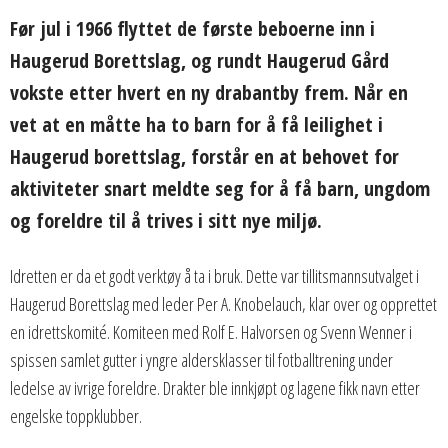
Før jul i 1966 flyttet de første beboerne inn i
Haugerud Borettslag, og rundt Haugerud Gård
vokste etter hvert en ny drabantby frem. Når en
vet at en måtte ha to barn for å få leilighet i
Haugerud borettslag, forstår en at behovet for
aktiviteter snart meldte seg for å få barn, ungdom
og foreldre til å trives i sitt nye miljø.
Idretten er da et godt verktøy å ta i bruk. Dette var tillitsmannsutvalget i
Haugerud Borettslag med leder Per A. Knobelauch, klar over og opprettet
en idrettskomité. Komiteen med Rolf E. Halvorsen og Svenn Wenner i
spissen samlet gutter i yngre aldersklasser til fotballtrening under
ledelse av ivrige foreldre. Drakter ble innkjøpt og lagene fikk navn etter
engelske toppklubber.