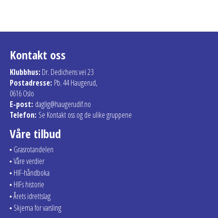
Kontakt oss
Klubbhus:
Dr. Dedichens vei 23
Postadresse:
Pb. 44 Haugerud,
0616 Oslo
E-post:
daglig@haugerudif.no
Telefon:
Se Kontakt oss og de ulike gruppene
Våre tilbud
Grasrotandelen
Våre verdier
HIF-håndboka
HIFs historie
Årets idrettslag
Skjema for varsling