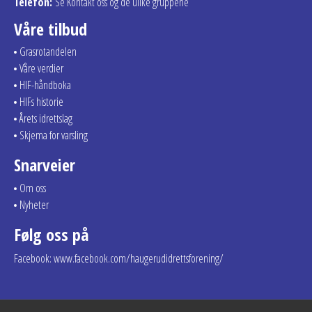
Telefon:
Se Kontakt oss og de ulike gruppene
Våre tilbud
Grasrotandelen
Våre verdier
HIF-håndboka
HIFs historie
Årets idrettslag
Skjema for varsling
Snarveier
Om oss
Nyheter
Følg oss på
Facebook: www.facebook.com/haugerudidrettsforening/