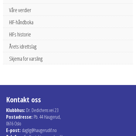
Våre verdier
HIF-håndboka
HIFs historie
Årets idrettslag
Skjema for varsling
Kontakt oss
Klubbhus:
Dr. Dedichens vei 23
Postadresse:
Pb. 44 Haugerud,
0616 Oslo
E-post:
daglig@haugerudif.no