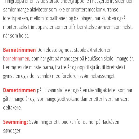
Trimgruppa er en av de største undergruppene i Haugerud IF, siden den
samler mange aktiviteter som ikke er orientert mot konkurranse. I
idrettsparken, mellom fotballbanen og ballbingen, har klubben også
montert seks trimapparater som er til fri benyttelse av hvem som helst,
når som helst.
Barnetrimmen
: Den eldste og mest stabile aktiviteten er
barnetrimmen
, som har gått på mandager på Haukåsen skole i mange år.
Her møtes de minste barna, fra tre år og opp til sju år, til idrettslek i
gymsalen og siden vannlek med foreldre i svømmebassenget.
Dametrimmen
på Lutvann skole er også en ukentlig aktivitet som har
gått i mange år og hvor mange godt voksne damer etter hvert har vært
deltakere.
Svømming:
Svømming er et tilbud kun for damer på Haukåsen
søndager.