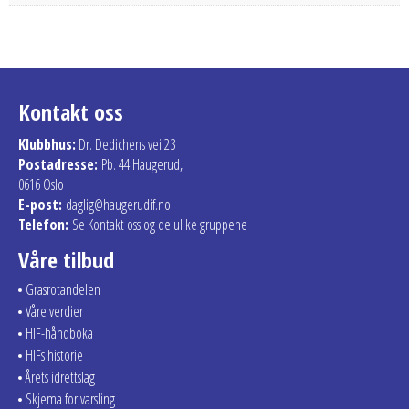
Kontakt oss
Klubbhus:
Dr. Dedichens vei 23
Postadresse:
Pb. 44 Haugerud,
0616 Oslo
E-post:
daglig@haugerudif.no
Telefon:
Se Kontakt oss og de ulike gruppene
Våre tilbud
Grasrotandelen
Våre verdier
HIF-håndboka
HIFs historie
Årets idrettslag
Skjema for varsling