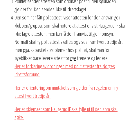
Politiet sender attesten som ordinær post til den søknaden
gjelder for. Den sendes ikke til idrettslaget.
Den som har fått politiattest, viser attesten for den ansvarlige i
klubben/gruppa, som skal notere at attest er vist.Haugerud IF skal
ikke lagre attesten, men kun få den framvist til gjennomsyn.
Normalt skal ny politiattest skaffes og vises fram hvert tredje år,
men pga. kapasitetsproblemer hos politiet, skal man for
øyeblikket bare levere attest for
nye
trenere og ledere.
Her er forklaring av ordningen med politiattester fra Norges
idrettsforbund.
Her er orientering om unntaket som gjelder fra regelen om ny
attest hvert tredje år.
Her er skjemaet som Haugerud IF skal fylle ut til den som skal
søke.