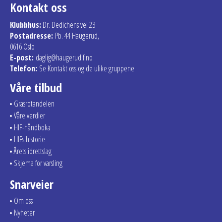
Kontakt oss
Klubbhus:
Dr. Dedichens vei 23
Postadresse:
Pb. 44 Haugerud,
0616 Oslo
E-post:
daglig@haugerudif.no
Telefon:
Se Kontakt oss og de ulike gruppene
Våre tilbud
Grasrotandelen
Våre verdier
HIF-håndboka
HIFs historie
Årets idrettslag
Skjema for varsling
Snarveier
Om oss
Nyheter