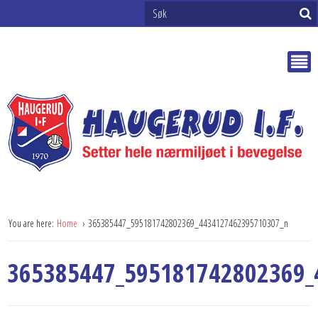
You are here:
Home
365385447_595181742802369_4434127462395710307_n
365385447_595181742802369_