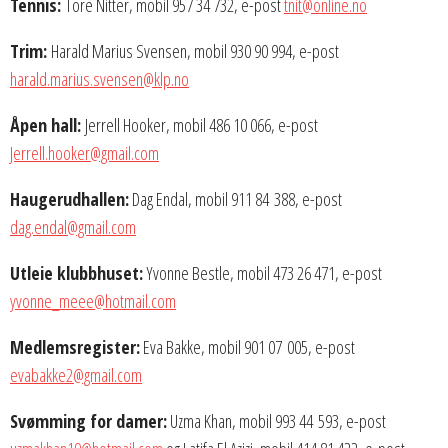
Tennis:
Tore Nitter, mobil 957 34 732, e-post
tnit@online.no
Trim:
Harald Marius Svensen, mobil 930 90 994, e-post
harald.marius.svensen@klp.no
Åpen hall:
Jerrell Hooker, mobil 486 10 066, e-post
Jerrell.hooker@gmail.com
Haugerudhallen:
Dag Endal, mobil 911 84 388, e-post
dag.endal@gmail.com
Utleie klubbhuset:
Yvonne Bestle, mobil 473 26 471, e-post
yvonne_meee@hotmail.com
Medlemsregister:
Eva Bakke, mobil 901 07 005, e-post
evabakke2@gmail.com
Svømming for damer:
Uzma Khan, mobil 993 44 593, e-post