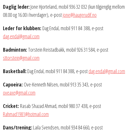
Daglig leder:
Jone Hjorteland, mobil 936 32 032 (kun tilgjenglig mellom
08.00 og 16.00 i hverdager), e-post
jone@haugerudif.no
Leder for klubben:
Dag Endal, mobil 911 84 388, e-post
dag.endal@gmail.com
Badminton:
Torstein Reistadbakk, mobil 926 31 584, e-post
sttorstein@gmail.com
Basketball:
Dag Endal, mobil 911 84 388, e-post
dag.endal@gmail.com
Capoeira:
Ove-Kenneth Nilsen, mobil 913 35 343, e-post
oveaxe@gmail.com
Cricket:
Rasab Shazad Ahmad, mobil 980 37 438, e-post
Rahmad1981@hotmail.com
Dans/trening:
Laila Svendsen, mobil 934 84 660, e-post