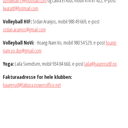
uzmakhan19@hotmail.com
og Latifa El Azizi, mobil 414 81 422, e-post
lwatatif@hotmail.com
Volleyball HIF:
Srdan Aranjos, mobil 988 49 669, e-post
srdan.aranjos@gmail.com
Volleyball NoVi:
Hoang-Nam Vo, mobil 980 54 529, e-post
hoang-
nam.vo.duy@gmail.com
Yoga:
Laila Svendsen, mobil 934 84 660, e-post
laila@haugerudif.no
Fakturaadresse for hele klubben:
haugerud@faktura.poweroffice.net