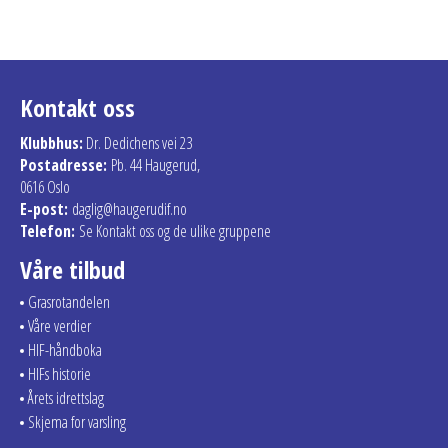
Kontakt oss
Klubbhus:
Dr. Dedichens vei 23
Postadresse:
Pb. 44 Haugerud,
0616 Oslo
E-post:
daglig@haugerudif.no
Telefon:
Se Kontakt oss og de ulike gruppene
Våre tilbud
Grasrotandelen
Våre verdier
HIF-håndboka
HIFs historie
Årets idrettslag
Skjema for varsling