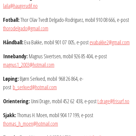
laila@haugerudif.no
Fotball:
Thor Olav Tvedt Delgado-Rodriguez, mobil 910 08 666, e-post
thorodelgado@gmail.com
Håndball:
Eva Bakke, mobil 901 07 005, e-post
evabakke2@gmail.com
Innebandy:
Magnus Sivertsen, mobil 926 85 404, e-post
magnus1_2003@hotmail.com
Løping:
Bjørn Serkved, mobil 968 26 864, e-
post
b_serkved@hotmail.com
Orientering:
Unni Drage, mobil 452 62 438, e-post
t.drage@frisurf.no
Sjakk:
Thomas H. Moen, mobil 904 17 199, e-post
thomas_h_moen@hotmail.com