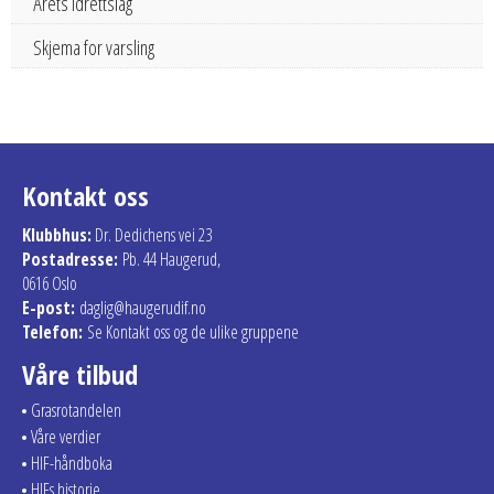
Årets idrettslag
Skjema for varsling
Kontakt oss
Klubbhus:
Dr. Dedichens vei 23
Postadresse:
Pb. 44 Haugerud,
0616 Oslo
E-post:
daglig@haugerudif.no
Telefon:
Se Kontakt oss og de ulike gruppene
Våre tilbud
Grasrotandelen
Våre verdier
HIF-håndboka
HIFs historie