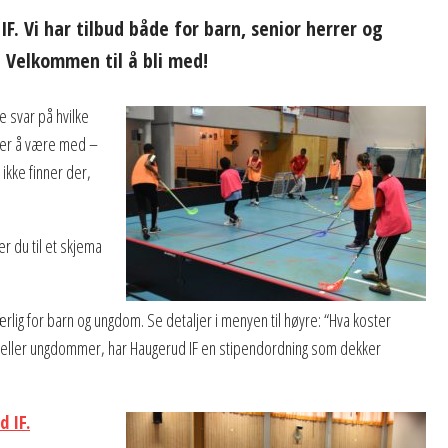
F. Vi har tilbud både for barn, senior herrer og
 Velkommen til å bli med!
e svar på hvilke
oster å være med –
ikke finner der,
 du til et skjema
lig for barn og ungdom. Se detaljer i menyen til høyre: “Hva koster
n eller ungdommer, har Haugerud IF en stipendordning som dekker
d IF.