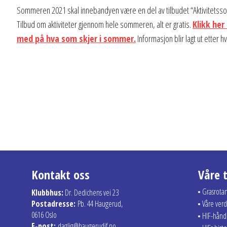
Sommeren 2021 skal innebandyen være en del av tilbudet “Aktivitetss
Tilbud om aktiviteter gjennom hele sommeren, alt er gratis.
Klikk her
med på hva som skjer i sommer.
Informasjon blir lagt ut etter hv
Kontakt oss
Våre 
Grasrota
Klubbhus:
Dr. Dedichens vei 23
Postadresse:
Pb. 44 Haugerud,
Våre verd
0616 Oslo
HIF-hån
E-post:
daglig@haugerudif.no