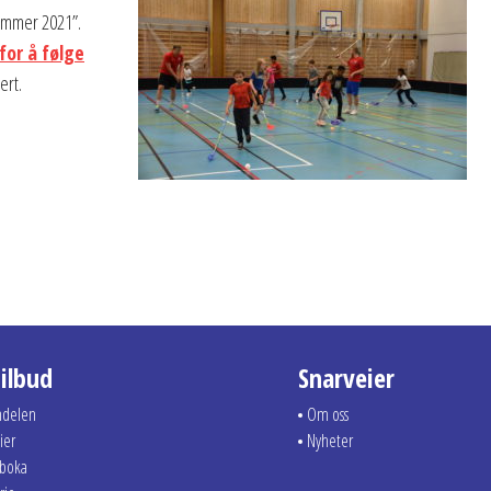
ommer 2021”.
 for å følge
ert.
tilbud
Snarveier
ndelen
Om oss
ier
Nyheter
dboka