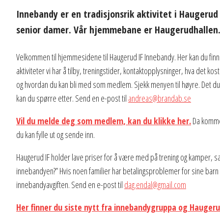
Innebandy er en tradisjonsrik aktivitet i Haugerud I
senior damer. Vår hjemmebane er Haugerudhallen.
Velkommen til hjemmesidene til Haugerud IF Innebandy. Her kan du finn
aktiviteter vi har å tilby, treningstider, kontaktopplysninger, hva det k
og hvordan du kan bli med som medlem. Sjekk menyen til høyre. Det du 
kan du spørre etter. Send en e-post til
andreas@brandab.se
Vil du melde deg som medlem, kan du klikke her.
Da kommer
du kan fylle ut og sende inn.
Haugerud IF holder lave priser for å være med på trening og kamper, sær
innebandyen?” Hvis noen familier har betalingsproblemer for sine bar
innebandyavgiften. Send en e-post til
dag.endal@gmail.com
Her finner du siste nytt fra innebandygruppa og Haugeru