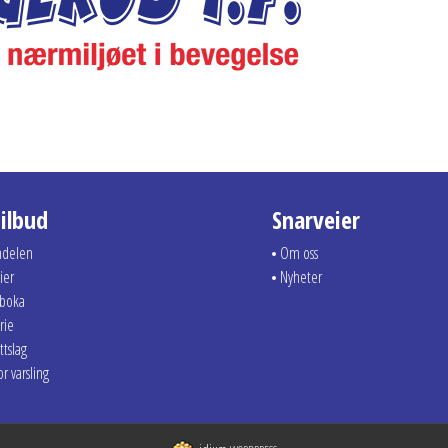
tilbud
Snarveier
ndelen
Om oss
ier
Nyheter
dboka
rie
ttslag
r varsling