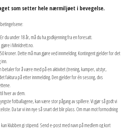
laget som setter hele nærmiljøet i bevegelse.
 betingelsene:
Er du under 18 år, må du ha godkjenning fra en foresatt.
gjøre i MinIdrett.no.
0 kroner. Dette må man gjøre ved innmelding. Kontingent gjelder for det
 inn.
 betaler for å være med på en aktivitet (trening, kamper, utstyr,
det faktura på etter innmelding. Den gjelder for én sesong, dvs
ettene.
til hver av dem.
yngste fotballagene, kan være stor pågang av spillere. Vi gjør så godt vi
teliste. Da tar vi inn nye så snart det blir plass. Om man mot formodning
en, kan klubben gi stipend. Send e-post med navn på medlem og kort