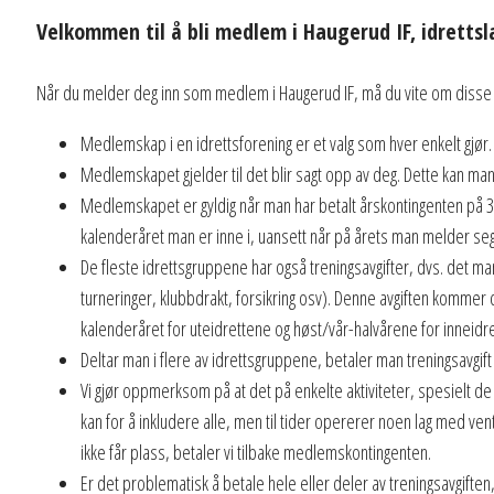
Velkommen til å bli medlem i Haugerud IF, idretts
Når du melder deg inn som medlem i Haugerud IF, må du vite om disse
Medlemskap i en idrettsforening er et valg som hver enkelt gjør. 
Medlemskapet gjelder til det blir sagt opp av deg. Dette kan man 
Medlemskapet er gyldig når man har betalt årskontingenten på 35
kalenderåret man er inne i, uansett når på årets man melder seg
De fleste idrettsgruppene har også treningsavgifter, dvs. det man
turneringer, klubbdrakt, forsikring osv). Denne avgiften kommer 
kalenderåret for uteidrettene og høst/vår-halvårene for inneidr
Deltar man i flere av idrettsgruppene, betaler man treningsavgift 
Vi gjør oppmerksom på at det på enkelte aktiviteter, spesielt de 
kan for å inkludere alle, men til tider opererer noen lag med ven
ikke får plass, betaler vi tilbake medlemskontingenten.
Er det problematisk å betale hele eller deler av treningsavgift