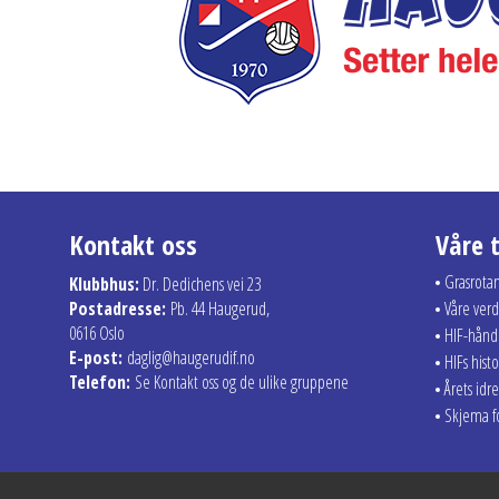
Kontakt oss
Våre 
Grasrota
Klubbhus:
Dr. Dedichens vei 23
Postadresse:
Pb. 44 Haugerud,
Våre verd
0616 Oslo
HIF-hån
E-post:
daglig@haugerudif.no
HIFs histo
Telefon:
Se Kontakt oss og de ulike gruppene
Årets idre
Skjema fo