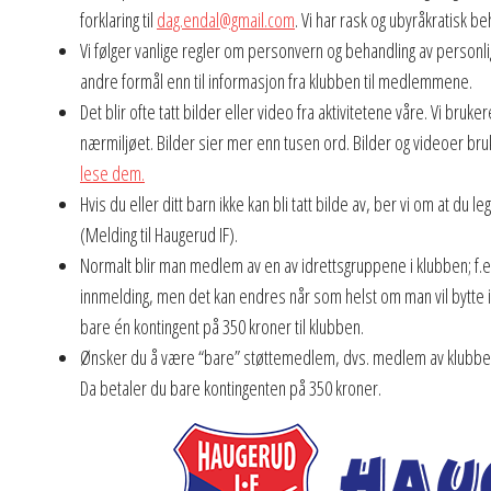
forklaring til
dag.endal@gmail.com
. Vi har rask og ubyråkratisk b
Vi følger vanlige regler om personvern og behandling av personlig i
andre formål enn til informasjon fra klubben til medlemmene.
Det blir ofte tatt bilder eller video fra aktivitetene våre. Vi bruk
nærmiljøet. Bilder sier mer enn tusen ord. Bilder og videoer bru
lese dem.
Hvis du eller ditt barn ikke kan bli tatt bilde av, ber vi om at d
(Melding til Haugerud IF).
Normalt blir man medlem av en av idrettsgruppene i klubben; f.ek
innmelding, men det kan endres når som helst om man vil bytte id
bare én kontingent på 350 kroner til klubben.
Ønsker du å være “bare” støttemedlem, dvs. medlem av klubben 
Da betaler du bare kontingenten på 350 kroner.