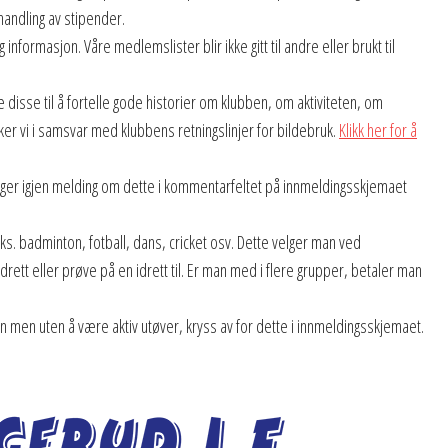
ehandling av stipender.
nformasjon. Våre medlemslister blir ikke gitt til andre eller brukt til
ere disse til å fortelle gode historier om klubben, om aktiviteten, om
ker vi i samsvar med klubbens retningslinjer for bildebruk.
Klikk her for å
u legger igjen melding om dette i kommentarfeltet på innmeldingsskjemaet
s. badminton, fotball, dans, cricket osv. Dette velger man ved
rett eller prøve på en idrett til. Er man med i flere grupper, betaler man
men uten å være aktiv utøver, kryss av for dette i innmeldingsskjemaet.