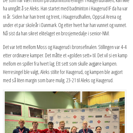
ha unngått å se Aleks. Han startet med badminton i Haugerud IF da ha var
ni år. Siden har han trent og trent, i Haugerudhallen, Oppsal Arena og
under et par skoleår i Danmark. Og etter hvert har han vunnet og vunnet.
Nå sist da han sikret elitelaget en brosjemedalje i senior-NM.
Det var tett mellom Moss og Haugerud i bronsefinalen. Stillingen var 4-4
etter ordinære kamper. Det måtte et «golden sett» til. Det vil si en kamp
mellom en spiller fra hvert lag. Ett sett som skulle avgjøre kampen.
Herresingel ble valgt, Aleks stilte for Haugerud, og kampen ble avgjort
med så liten margin som bare mulig. 23-21 til Aleks og Haugerud.