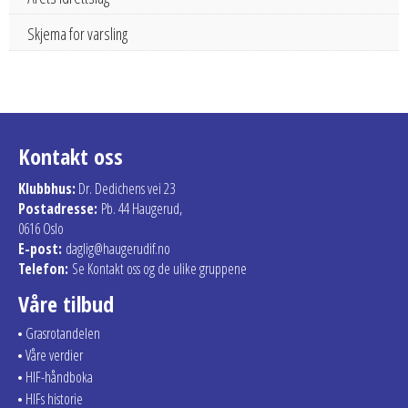
Skjema for varsling
Kontakt oss
Klubbhus:
Dr. Dedichens vei 23
Postadresse:
Pb. 44 Haugerud,
0616 Oslo
E-post:
daglig@haugerudif.no
Telefon:
Se Kontakt oss og de ulike gruppene
Våre tilbud
Grasrotandelen
Våre verdier
HIF-håndboka
HIFs historie