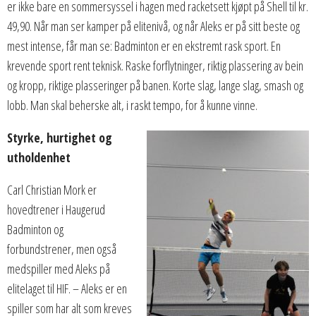
er ikke bare en sommersyssel i hagen med racketsett kjøpt på Shell til kr.
49,90. Når man ser kamper på elitenivå, og når Aleks er på sitt beste og
mest intense, får man se: Badminton er en ekstremt rask sport. En
krevende sport rent teknisk. Raske forflytninger, riktig plassering av bein
og kropp, riktige plasseringer på banen. Korte slag, lange slag, smash og
lobb. Man skal beherske alt, i raskt tempo, for å kunne vinne.
Styrke, hurtighet og
utholdenhet
Carl Christian Mork er
hovedtrener i Haugerud
Badminton og
forbundstrener, men også
medspiller med Aleks på
elitelaget til HIF. – Aleks er en
spiller som har alt som kreves