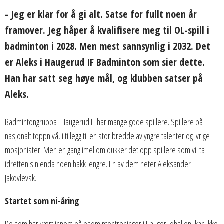
- Jeg er klar for å gi alt. Satse for fullt noen år
framover. Jeg håper å kvalifisere meg til OL-spill i
badminton i 2028. Men mest sannsynlig i 2032. Det
er Aleks i Haugerud IF Badminton som sier dette.
Han har satt seg høye mål, og klubben satser på
Aleks.
Badmintongruppa i Haugerud IF har mange gode spillere. Spillere på
nasjonalt toppnivå, i tillegg til en stor bredde av yngre talenter og ivrige
mosjonister. Men en gang imellom dukker det opp spillere som vil ta
idretten sin enda noen hakk lengre. En av dem heter Aleksander
Jakovlevsk.
Startet som ni-åring
De som har vært innom på badmintontreninger i Haugerudhallen, kan ikke