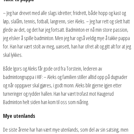
– Jeg har drevet med alle slags idretter; friidrett, både hopp og kast og
løp, slalåm, tennis, fotball, langrenn, sier Aleks. – Jeg har rett og slett hatt
glede av det, og det har jeg fortsatt. Badminton er nå min store passion,
jeg elsker å spille badminton. Men jeg har også veldig mye å takke pappa
for. Han har vært stolt av meg, uansett, han har ofret alt og gitt alt for at jeg
skal lykkes.
Både Igors og Aleks får gode ord fra Torstein, lederen av
badmintongruppa i HIF: – Aleks og familien stiller alltid opp på dugnader
og når oppgaver skal gjøres, i godt monn. Aleks blir gjerne igjen etter
turneringer og rydder hallen. Han har vært trofast mot Haugerud
Badminton helt siden han kom til oss som niåring.
Mye utenlands
De siste årene har han vært mye utenlands, som del av sin satsing, men