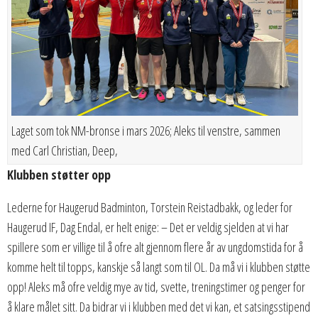
Laget som tok NM-bronse i mars 2026; Aleks til venstre, sammen
med Carl Christian, Deep,
Klubben støtter opp
Lederne for Haugerud Badminton, Torstein Reistadbakk, og leder for
Haugerud IF, Dag Endal, er helt enige: – Det er veldig sjelden at vi har
spillere som er villige til å ofre alt gjennom flere år av ungdomstida for å
komme helt til topps, kanskje så langt som til OL. Da må vi i klubben støtte
opp! Aleks må ofre veldig mye av tid, svette, treningstimer og penger for
å klare målet sitt. Da bidrar vi i klubben med det vi kan, et satsingsstipend