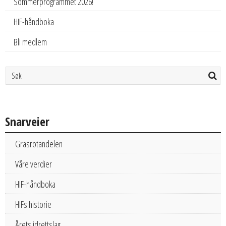
Sommerprogrammet 2026!
HIF-håndboka
Bli medlem
Snarveier
Grasrotandelen
Våre verdier
HIF-håndboka
HIFs historie
Årets idrettslag