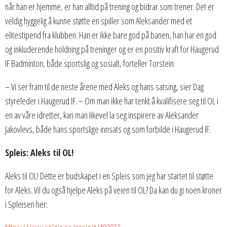
når han er hjemme, er han alltid på trening og bidrar som trener. Det er
veldig hyggelig å kunne støtte en spiller som Aleksander med et
elitestipend fra klubben. Han er ikke bare god på banen, han har en god
og inkluderende holdning på treninger og er en positiv kraft for Haugerud
IF Badminton, både sportslig og sosialt, forteller Torstein.
– Vi ser fram til de neste årene med Aleks og hans satsing, sier Dag
styreleder i Haugerud IF. – Om man ikke har tenkt å kvalifisere seg til OL i
en av våre idretter, kan man likevel la seg inspirere av Aleksander
Jakovlevs, både hans sportslige innsats og som forbilde i Haugerud IF.
Spleis: Aleks til OL!
Aleks til OL! Dette er budskapet i en Spleis som jeg har startet til støtte
for Aleks. Vil du også hjelpe Aleks på veien til OL? Da kan du gi noen kroner
i Spleisen her: