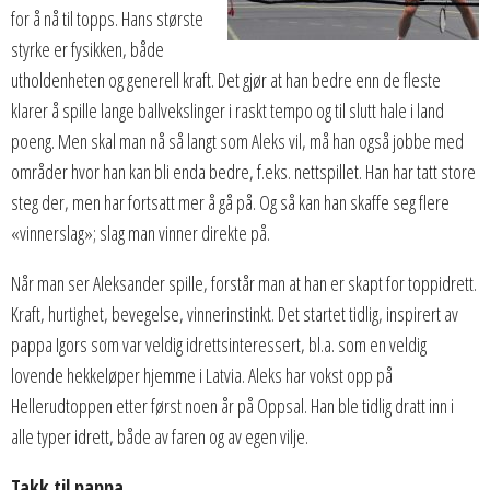
for å nå til topps. Hans største
styrke er fysikken, både
utholdenheten og generell kraft. Det gjør at han bedre enn de fleste
klarer å spille lange ballvekslinger i raskt tempo og til slutt hale i land
poeng. Men skal man nå så langt som Aleks vil, må han også jobbe med
områder hvor han kan bli enda bedre, f.eks. nettspillet. Han har tatt store
steg der, men har fortsatt mer å gå på. Og så kan han skaffe seg flere
«vinnerslag»; slag man vinner direkte på.
Når man ser Aleksander spille, forstår man at han er skapt for toppidrett.
Kraft, hurtighet, bevegelse, vinnerinstinkt. Det startet tidlig, inspirert av
pappa Igors som var veldig idrettsinteressert, bl.a. som en veldig
lovende hekkeløper hjemme i Latvia. Aleks har vokst opp på
Hellerudtoppen etter først noen år på Oppsal. Han ble tidlig dratt inn i
alle typer idrett, både av faren og av egen vilje.
Takk til pappa