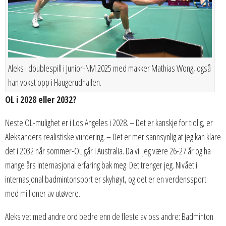
Aleks i doublespill i Junior-NM 2025 med makker Mathias Wong, også
han vokst opp i Haugerudhallen.
OL i 2028 eller 2032?
Neste OL-mulighet er i Los Angeles i 2028. – Det er kanskje for tidlig, er
Aleksanders realistiske vurdering. – Det er mer sannsynlig at jeg kan klare
det i 2032 når sommer-OL går i Australia. Da vil jeg være 26-27 år og ha
mange års internasjonal erfaring bak meg. Det trenger jeg. Nivået i
internasjonal badmintonsport er skyhøyt, og det er en verdenssport
med millioner av utøvere.
Aleks vet med andre ord bedre enn de fleste av oss andre: Badminton