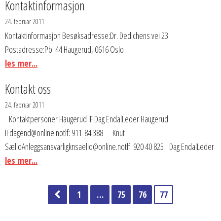
Kontaktinformasjon
24. februar 2011
Kontaktinformasjon Besøksadresse:Dr. Dedichens vei 23
Postadresse:Pb. 44 Haugerud, 0616 Oslo
les mer...
Kontakt oss
24. februar 2011
Kontaktpersoner Haugerud IF Dag EndalLeder Haugerud
IFdagend@online.notlf: 911 84 388 Knut
SælidAnleggsansvarligknsaelid@online.notlf: 920 40 825 Dag EndalLeder
les mer...
1
…
75
76
77