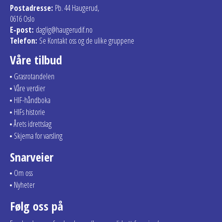
Postadresse:
Pb. 44 Haugerud,
0616 Oslo
E-post:
daglig@haugerudif.no
Telefon:
Se Kontakt oss og de ulike gruppene
Våre tilbud
Grasrotandelen
Våre verdier
HIF-håndboka
HIFs historie
Årets idrettslag
Skjema for varsling
Snarveier
Om oss
Nyheter
Følg oss på