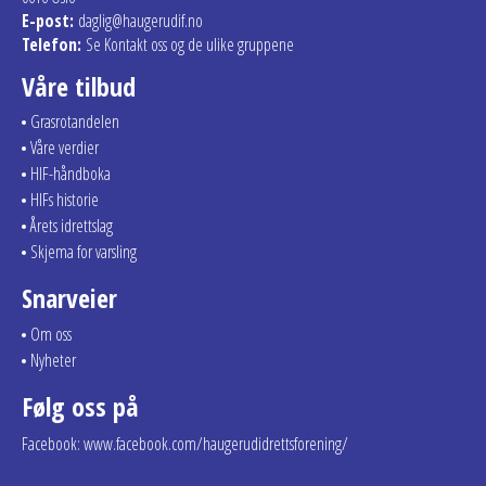
E-post:
daglig@haugerudif.no
Telefon:
Se Kontakt oss og de ulike gruppene
Våre tilbud
Grasrotandelen
Våre verdier
HIF-håndboka
HIFs historie
Årets idrettslag
Skjema for varsling
Snarveier
Om oss
Nyheter
Følg oss på
Facebook: www.facebook.com/haugerudidrettsforening/