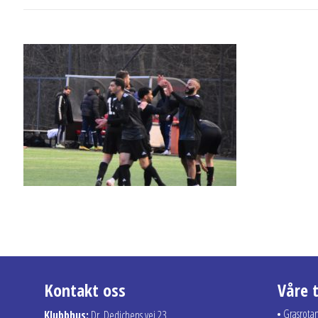
Kontakt oss
Våre 
Grasrota
Klubbhus:
Dr. Dedichens vei 23