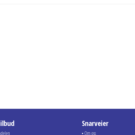
tilbud
Snarveier
ndelen
Om oss