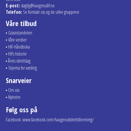
E-post:
daglig@haugerudif.no
Telefon:
Se Kontakt oss og de ulike gruppene
Våre tilbud
Grasrotandelen
Våre verdier
HIF-håndboka
HIFs historie
Årets idrettslag
Skjema for varsling
Snarveier
Om oss
Nyheter
Følg oss på
Facebook: www.facebook.com/haugerudidrettsforening/