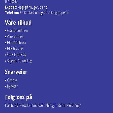
0616 Oslo
E-post:
daglig@haugerudif.no
Telefon:
Se Kontakt oss og de ulike gruppene
Våre tilbud
Grasrotandelen
Våre verdier
HIF-håndboka
HIFs historie
Årets idrettslag
Skjema for varsling
Snarveier
Om oss
Nyheter
Følg oss på
Facebook: www.facebook.com/haugerudidrettsforening/