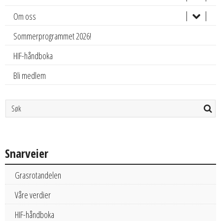
Om oss
Sommerprogrammet 2026!
HIF-håndboka
Bli medlem
Snarveier
Grasrotandelen
Våre verdier
HIF-håndboka