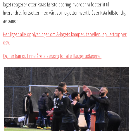
laget reagerer etter Røas første scoring; hvordan vi fester lit til
hverandre, fortsetter med vårt spill og etter hvert blåser Røa fullstendig
av banen.
Her ligger alle opplysninger om A-lagets kamper, tabellen, spillertropper
osv.
Og her kan du finne årets sesong for alle Haugerudlagene.