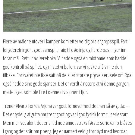
Flere av målene utover i kampen kom etter veldig bra angrepsspill. Fart i
lengderetningen, godt samspill, raid til dødlinja og harde pasninger inn
foran mål. Rett ut av læreboka. Vi hadde også en midtbane som hadde
god kontroll på spillet, og mistet vi ballen, var vi raske til å vinne den
tilbake. Forsvaret ble ikke satt på de aller største prøvelser, selv om Røa
også hadde sine gode sjanser. Det er verdt å notere at vi denne gangen
møtte laget som ble fire i denne divisjonen i fjor.
Trener Alvaro Torres Arjona var godt fornøyd med det han så av gutta: –
Det er tydelig at gutta har trent godt og var i god fysisk form til seriestart.
Men man vet aldri, det er alltid noe annet straks første seriekamp blåses
i gang og det står om poeng. Jeg er uansett veldig fornøyd med hvordan