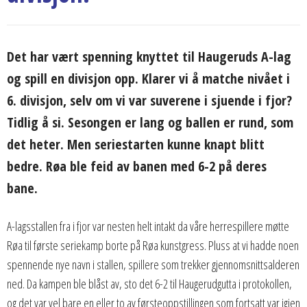
Det har vært spenning knyttet til Haugeruds A-lag
og spill en divisjon opp. Klarer vi å matche nivået i
6. divisjon, selv om vi var suverene i sjuende i fjor?
Tidlig å si. Sesongen er lang og ballen er rund, som
det heter. Men seriestarten kunne knapt blitt
bedre. Røa ble feid av banen med 6-2 på deres
bane.
A-lagsstallen fra i fjor var nesten helt intakt da våre herrespillere møtte
Røa til første seriekamp borte på Røa kunstgress. Pluss at vi hadde noen
spennende nye navn i stallen, spillere som trekker gjennomsnittsalderen
ned. Da kampen ble blåst av, sto det 6-2 til Haugerudgutta i protokollen,
og det var vel bare en eller to av førsteoppstillingen som fortsatt var igjen