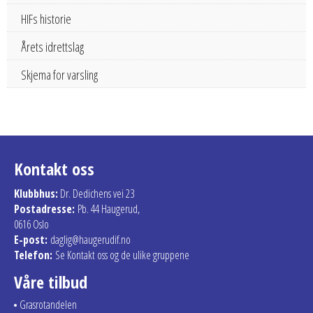
HIFs historie
Årets idrettslag
Skjema for varsling
Kontakt oss
Klubbhus:
Dr. Dedichens vei 23
Postadresse:
Pb. 44 Haugerud,
0616 Oslo
E-post:
daglig@haugerudif.no
Telefon:
Se Kontakt oss og de ulike gruppene
Våre tilbud
Grasrotandelen