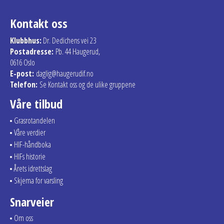
Kontakt oss
Klubbhus:
Dr. Dedichens vei 23
Postadresse:
Pb. 44 Haugerud,
0616 Oslo
E-post:
daglig@haugerudif.no
Telefon:
Se Kontakt oss og de ulike gruppene
Våre tilbud
Grasrotandelen
Våre verdier
HIF-håndboka
HIFs historie
Årets idrettslag
Skjema for varsling
Snarveier
Om oss