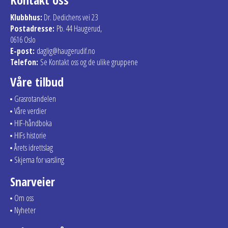
Klubbhus:
Dr. Dedichens vei 23
Postadresse:
Pb. 44 Haugerud,
0616 Oslo
E-post:
daglig@haugerudif.no
Telefon:
Se Kontakt oss og de ulike gruppene
Våre tilbud
Grasrotandelen
Våre verdier
HIF-håndboka
HIFs historie
Årets idrettslag
Skjema for varsling
Snarveier
Om oss
Nyheter