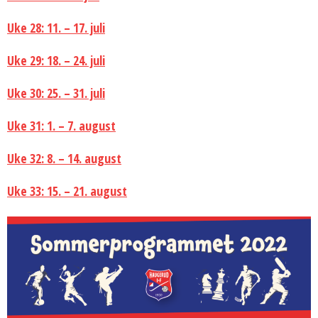
Uke 28: 11. – 17. juli
Uke 29: 18. – 24. juli
Uke 30: 25. – 31. juli
Uke 31: 1. – 7. august
Uke 32: 8. – 14. august
Uke 33: 15. – 21. august