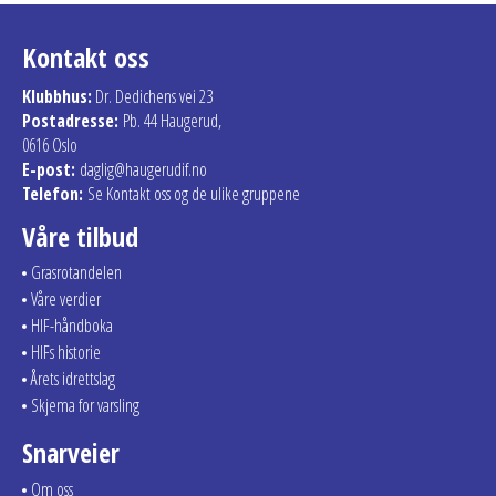
Kontakt oss
Klubbhus:
Dr. Dedichens vei 23
Postadresse:
Pb. 44 Haugerud,
0616 Oslo
E-post:
daglig@haugerudif.no
Telefon:
Se Kontakt oss og de ulike gruppene
Våre tilbud
Grasrotandelen
Våre verdier
HIF-håndboka
HIFs historie
Årets idrettslag
Skjema for varsling
Snarveier
Om oss