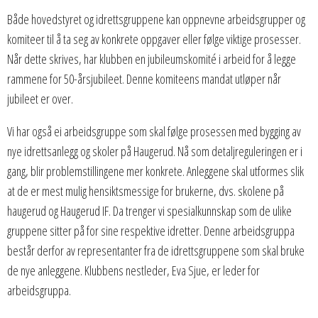
Både hovedstyret og idrettsgruppene kan oppnevne arbeidsgrupper og
komiteer til å ta seg av konkrete oppgaver eller følge viktige prosesser.
Når dette skrives, har klubben en jubileumskomité i arbeid for å legge
rammene for 50-årsjubileet. Denne komiteens mandat utløper når
jubileet er over.
Vi har også ei arbeidsgruppe som skal følge prosessen med bygging av
nye idrettsanlegg og skoler på Haugerud. Nå som detaljreguleringen er i
gang, blir problemstillingene mer konkrete. Anleggene skal utformes slik
at de er mest mulig hensiktsmessige for brukerne, dvs. skolene på
haugerud og Haugerud IF. Da trenger vi spesialkunnskap som de ulike
gruppene sitter på for sine respektive idretter. Denne arbeidsgruppa
består derfor av representanter fra de idrettsgruppene som skal bruke
de nye anleggene. Klubbens nestleder, Eva Sjue, er leder for
arbeidsgruppa.