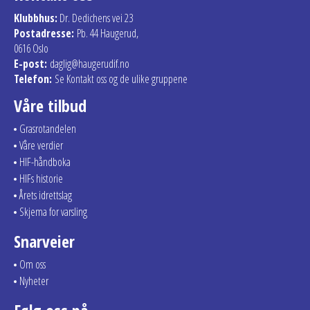
Klubbhus:
Dr. Dedichens vei 23
Postadresse:
Pb. 44 Haugerud,
0616 Oslo
E-post:
daglig@haugerudif.no
Telefon:
Se Kontakt oss og de ulike gruppene
Våre tilbud
Grasrotandelen
Våre verdier
HIF-håndboka
HIFs historie
Årets idrettslag
Skjema for varsling
Snarveier
Om oss
Nyheter