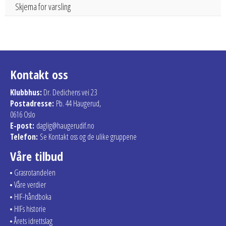
Skjema for varsling
Kontakt oss
Klubbhus:
Dr. Dedichens vei 23
Postadresse:
Pb. 44 Haugerud,
0616 Oslo
E-post:
daglig@haugerudif.no
Telefon:
Se Kontakt oss og de ulike gruppene
Våre tilbud
Grasrotandelen
Våre verdier
HIF-håndboka
HIFs historie
Årets idrettslag